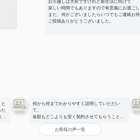
お引越しは大変ですけれど新生活に向けて
楽しい時間でもありますので有意義にお過ごし
また、何かございましたらいつでもご連絡お持
ご投稿ありがとうございました。
、と
何から何までわかりやすく説明していただい
った
て、
教え
金額もどこよりも安く契約させてもらうことが
ら契
できました！同じ物件で3社ぐらいお問い合わ
お客様の声一覧
越し
せして
と思
きいろ不動産が圧倒的に安かったので、とても