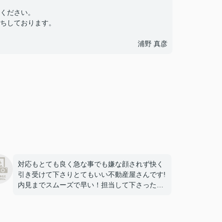
ください。
ちしております。
浦野 真彦
対応もとても良く急な事でも嫌な顔されず快く
引き受けて下さりとてもいい不動産屋さんです!
内見までスムーズで早い！担当して下さった方
も話しやすいので相談もしやすかったです。あ
りがとうございました！