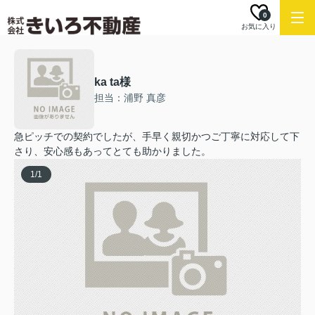
0
お気に入り
ka ta様
担当：浦野 真彦
急ピッチでの契約でしたが、手早く親切かつご丁寧に対応して下
さり、安心感もあってとても助かりました。
1
/
1