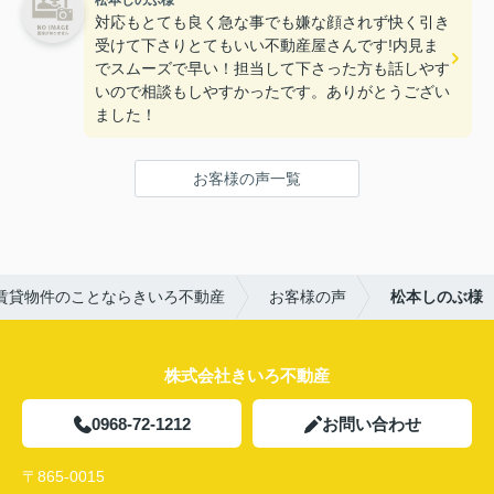
松本しのぶ様
ありがとうございました。
対応もとても良く急な事でも嫌な顔されず快く引き
社長さんも話しやすくてすごく良い人なので、
受けて下さりとてもいい不動産屋さんです!内見ま
物件探しの際は、是非お問い合わせされてくださ
でスムーズで早い！担当して下さった方も話しやす
い！
いので相談もしやすかったです。ありがとうござい
ました！
お客様の声一覧
賃貸物件のことならきいろ不動産
お客様の声
松本しのぶ様
株式会社きいろ不動産
0968-72-1212
お問い合わせ
〒865-0015