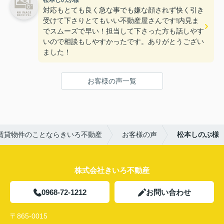
松本しのぶ様
ありがとうございました。
対応もとても良く急な事でも嫌な顔されず快く引き
社長さんも話しやすくてすごく良い人なので、
受けて下さりとてもいい不動産屋さんです!内見ま
物件探しの際は、是非お問い合わせされてくださ
でスムーズで早い！担当して下さった方も話しやす
い！
いので相談もしやすかったです。ありがとうござい
ました！
お客様の声一覧
賃貸物件のことならきいろ不動産
お客様の声
松本しのぶ様
株式会社きいろ不動産
0968-72-1212
お問い合わせ
〒865-0015