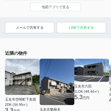
地図アプリで見る
メールで共有する
LINEで共有する
近隣の物件
玉名市六田
1LDK (48.44㎡)
3
5.3
万円
玉名市岱明町下前原
2DK (34.99㎡)
3.3
玉名市繁根木
万円