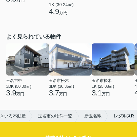
1K (30.24㎡)
4.9
万円
よく見られている物件
玉名市中
玉名市松木
玉名市松木
3DK (50.00㎡)
3DK (36.36㎡)
1K (25.08㎡)
4
3.9
3.7
3.1
万円
万円
万円
きいろ不動産
玉名市の物件一覧
新玉名駅
レグルスR