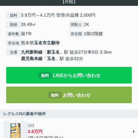
【外観】
3.9万円～4.1万円 管理/共益費 2,000円
賃料
26.49㎡
1K
面積
間取り
築7年
1階/2階建
築年数
所在階
熊本県
玉名市
立願寺
所在地
九州新幹線
「
新玉名
」駅 徒歩27分車9分 3.3km
交通
鹿児島本線
「
玉名
」駅 徒歩32分
LINEからお問い合わせ
無料
お問い合わせ
無料
レグルスRの募集中物件
103
3.9万円
1階 / 8.01坪(26.49㎡)