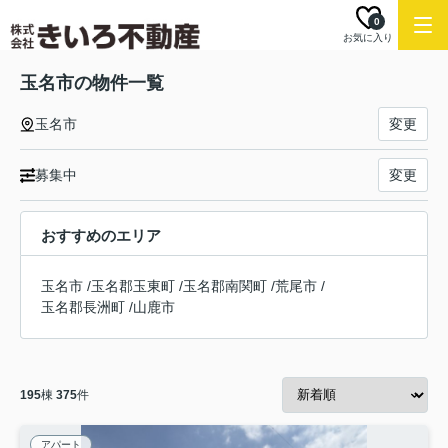
0
お気に入り
玉名市の物件一覧
玉名市
変更
募集中
変更
おすすめのエリア
玉名市
/
玉名郡玉東町
/
玉名郡南関町
/
荒尾市
/
玉名郡長洲町
/
山鹿市
195
棟
375
件
アパート