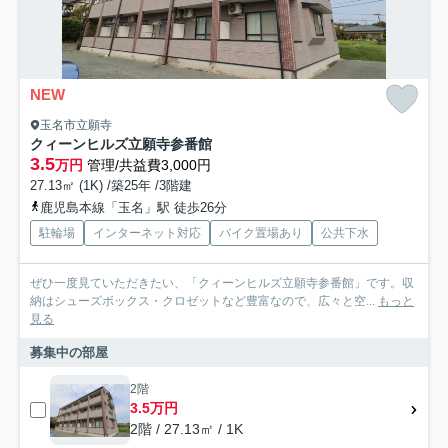
NEW
玉名市立願寺
クィーンヒルズ立願寺参番館
3.5
万円
管理/共益費3,000円
27.13㎡ (1K) /築25年 /3階建
鹿児島本線「玉名」駅 徒歩26分
駐輪場
インターネット対応
バイク置場あり
公共下水
ぜひ一度見ていただきたい、「クィーンヒルズ立願寺参番館」です。収
納はシューズボックス・クロゼットなど豊富なので、広々と空...
もっと
見る
募集中の部屋
2階
3.5万円
2階 / 27.13㎡ / 1K