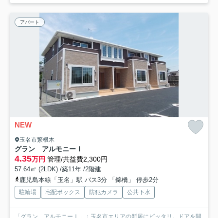
アパート
NEW
玉名市繁根木
グラン アルモニーⅠ
4.35
万円
管理/共益費2,300円
57.64㎡ (2LDK) /築11年 /2階建
鹿児島本線「玉名」駅 バス3分 「錦橋」 停歩2分
駐輪場
宅配ボックス
防犯カメラ
公共下水
「グラン アルモニーⅠ」：玉名市エリアの新居にピッタリ。ドアを開