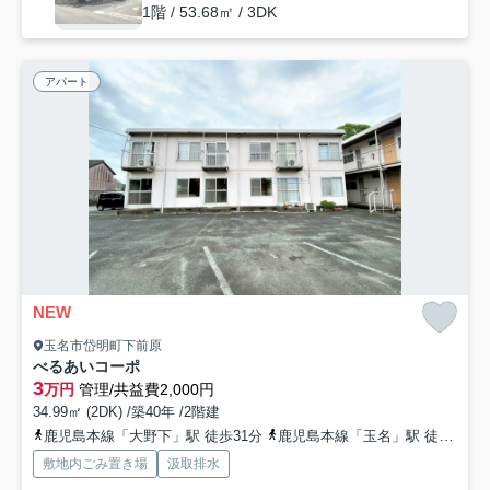
1階 / 53.68㎡ / 3DK
アパート
NEW
玉名市岱明町下前原
べるあいコーポ
3
万円
管理/共益費2,000円
34.99㎡ (2DK) /築40年 /2階建
鹿児島本線「大野下」駅 徒歩31分
鹿児島本線「玉名」駅 徒歩30分
敷地内ごみ置き場
汲取排水