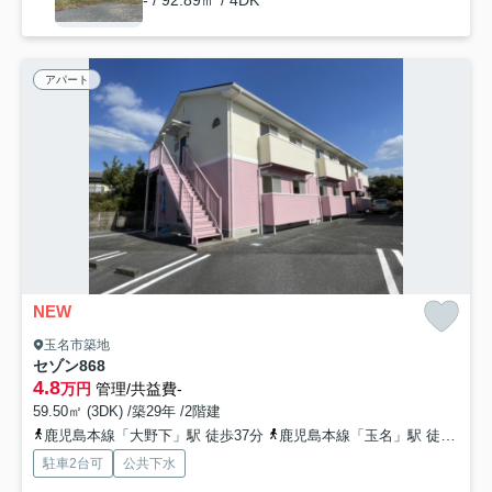
- / 92.89㎡ / 4DK
アパート
NEW
玉名市築地
セゾン868
4.8
万円
管理/共益費-
59.50㎡ (3DK) /築29年 /2階建
鹿児島本線「大野下」駅 徒歩37分
鹿児島本線「玉名」駅 徒歩35分
駐車2台可
公共下水