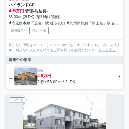
ハイランドGE
4.5
万円
管理/共益費-
53.00㎡ (2LDK) /築31年 /2階建
鹿児島本線「玉名」駅 徒歩20分
九州新幹線「新玉名」駅 徒歩25分
駐車2台可
公共下水
暮らしに便利なマルエイ(スーパー)がこちらから341mのところにありま
す。知らない人が来た時でも玄関を開ける必要がなくな...
もっと見る
募集中の部屋
2階
4.5万円
2階 / 53.00㎡ / 2LDK
アパート