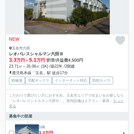
NEW
玉名市六田
レオパレスシャルマン六田Ⅲ
3.3
5.1
万円～
万円
管理/共益費4,500円
23.71㎡～26.08㎡ (1K) /築22年 /2階建
鹿児島本線「玉名」駅 徒歩17分
駐輪場
宅配ボックス
インターネット対応
防犯カメラ
こだわりで選びたい方におすすめ。玉名市エリアで住まいをお探しなら
「レオパレスシャルマン六田Ⅲ」。室内設備はエアコン・家具...
もっと
見る
募集中の部屋
106
3.3万円