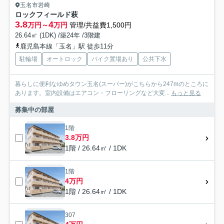
玉名市岩崎
ロックフィールド萩
3.8
4
万円～
万円
管理/共益費1,500円
26.64㎡ (1DK) /築24年 /3階建
鹿児島本線「玉名」駅 徒歩11分
駐輪場
オートロック
バイク置場あり
公共下水
暮らしに便利なゆめタウン玉名(スーパー)がこちらから247mのところに
あります。室内設備はエアコン・フローリングなど大変...
もっと見る
募集中の部屋
1階
3.8万円
1階 / 26.64㎡ / 1DK
1階
4万円
1階 / 26.64㎡ / 1DK
307