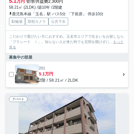
5.1
万円
管理/共益費2,300円
58.21㎡ (2LDK) /築10年 /2階建
鹿児島本線「玉名」駅 バス5分 「下前原」 停歩10分
駐輪場
防犯カメラ
公共下水
こだわりで選びたい方におすすめ。玉名市エリアで住まいをお探しなら
「プラシード Ⅰ」。知らない人が来た時でも玄関を開けずに...
もっと
見る
募集中の部屋
201
5.1万円
2階 / 58.21㎡ / 2LDK
アパート