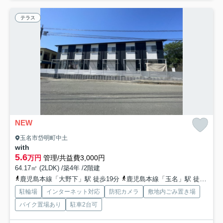
テラス
NEW
玉名市岱明町中土
with
5.6
万円
管理/共益費3,000円
64.17㎡ (2LDK) /築4年 /2階建
鹿児島本線「大野下」駅 徒歩19分
鹿児島本線「玉名」駅 徒歩49分
駐輪場
インターネット対応
防犯カメラ
敷地内ごみ置き場
バイク置場あり
駐車2台可