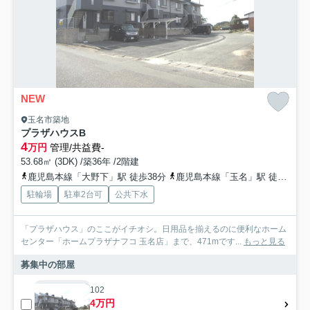
NEW
玉名市築地
プラザハウスB
4
万円
管理/共益費-
53.68㎡ (3DK) /築36年 /2階建
鹿児島本線「大野下」駅 徒歩38分
鹿児島本線「玉名」駅 徒歩37分
駐輪場
駐車2台可
公共下水
「プラザハウス」のここがイチオシ。日用品を揃えるのに便利なホーム
センター「ホームプラザナフコ 玉名店」まで、471mです...
もっと見る
募集中の部屋
102
4万円