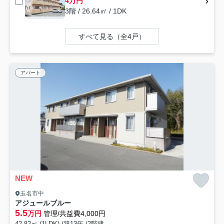
4万円
3階 / 26.64㎡ / 1DK
すべて見る（全4戸）
アパート
NEW
玉名市中
アジュールブルー
5.5
万円
管理/共益費4,000円
42.82㎡ (1LDK) /築13年 /2階建