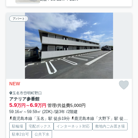
アパート
NEW
玉名市岱明町野口
アテリア参番館
5.9
6.9
万円～
万円
管理/共益費5,000円
59.16㎡～59.59㎡ (2DK) /築3年 /2階建
鹿児島本線「玉名」駅 徒歩19分
鹿児島本線「大野下」駅 徒歩48分
駐輪場
宅配ボックス
インターネット対応
敷地内ごみ置き場
駐車2台可
公共下水