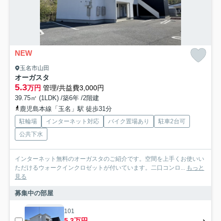
NEW
玉名市山田
オーガスタ
5.3
万円
管理/共益費3,000円
39.75㎡ (1LDK) /築6年 /2階建
鹿児島本線「玉名」駅 徒歩31分
駐輪場
インターネット対応
バイク置場あり
駐車2台可
公共下水
インターネット無料のオーガスタのご紹介です。空間を上手くお使いい
ただけるウォークインクロゼットが付いています。二口コンロ...
もっと
見る
募集中の部屋
101
5.3万円