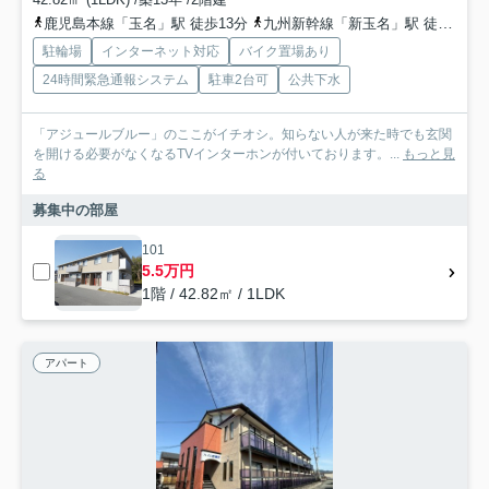
鹿児島本線「玉名」駅 徒歩13分
九州新幹線「新玉名」駅 徒歩53分
駐輪場
インターネット対応
バイク置場あり
24時間緊急通報システム
駐車2台可
公共下水
「アジュールブルー」のここがイチオシ。知らない人が来た時でも玄関
を開ける必要がなくなるTVインターホンが付いております。...
もっと見
る
募集中の部屋
101
5.5万円
1階 / 42.82㎡ / 1LDK
アパート