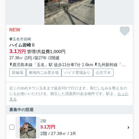
NEW
玉名市岩崎
ハイム岩崎Ⅱ
3.1
万円
管理/共益費1,000円
27.38㎡ (1R) /築27年 /2階建
鹿児島本線「玉名」駅 徒歩11分車7分 1.6km
九州新幹線「新玉名」駅 徒歩35分車8分 3.5km
駐輪場
敷地内ごみ置き場
バイク置場あり
公共下水
近くのゆめタウン玉名まで徒歩3分で行けます。身だしなみを整えるの
にもお使いいただける、独立した洗面所のある物件です。駅ま...
もっと
見る
募集中の部屋
2階
3.1万円
2階 / 27.38㎡ / 1R