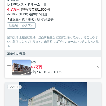
レジデンス・ドリーム Ⅱ
4.7
万円
管理/共益費1,500円
49.10㎡ (1LDK) /築9年 /2階建
鹿児島本線「玉名」駅 徒歩15分
駐輪場
公共下水
室内設備は浴室乾燥機・洗面所独立など豊富に揃っており、過ごしやす
いお部屋になっております。来客時にはTVインターホンで訪...
もっと見
る
募集中の部屋
205
4.7万円
2階 / 49.10㎡ / 1LDK
アパート