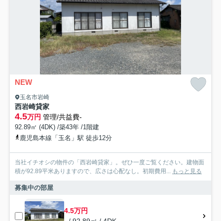
NEW
玉名市岩崎
西岩崎貸家
4.5
万円
管理/共益費-
92.89㎡ (4DK) /築43年 /1階建
鹿児島本線「玉名」駅 徒歩12分
当社イチオシの物件の「西岩崎貸家」。ぜひ一度ご覧ください。建物面
積が92.89平米ありますので、広さは心配なし。初期費用...
もっと見る
募集中の部屋
4.5万円