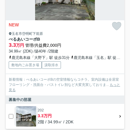
NEW
玉名市岱明町下前原
べるあいコーポB
3.3
万円
管理/共益費2,000円
34.99㎡ (2DK) /築40年 /2階建
鹿児島本線「大野下」駅 徒歩31分
鹿児島本線「玉名」駅 徒歩30分
敷地内ごみ置き場
汲取排水
新着情報：べるあいコーポBの空室情報ならコチラ。室内設備は全居室
フローリング・洗面台・バストイレ別など大変充実しておりま...
もっと
見る
募集中の部屋
202
3.3万円
2階 / 34.99㎡ / 2DK