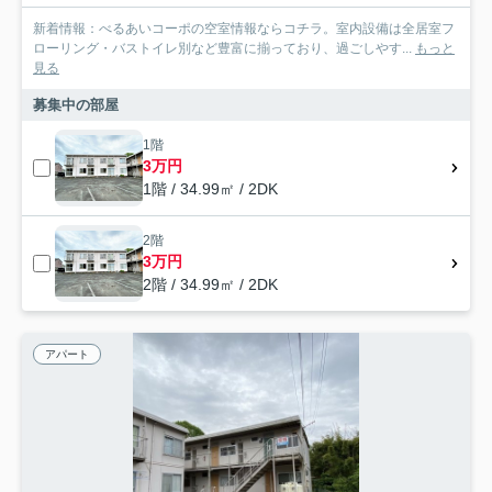
新着情報：べるあいコーポの空室情報ならコチラ。室内設備は全居室フ
ローリング・バストイレ別など豊富に揃っており、過ごしやす...
もっと
見る
募集中の部屋
1階
3万円
1階 / 34.99㎡ / 2DK
2階
3万円
2階 / 34.99㎡ / 2DK
アパート