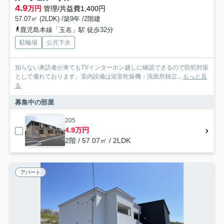
4.9
万円
管理/共益費1,400円
57.07㎡ (2LDK) /築9年 /2階建
鹿児島本線「玉名」駅 徒歩32分
駐輪場
公共下水
知らない来訪者が来てもTVインターホン越しに確認できるので防犯対策
として優れております。室内設備は浴室乾燥機・洗面所独立...
もっと見
る
募集中の部屋
205
4.9万円
2階 / 57.07㎡ / 2LDK
アパート