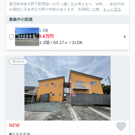
鹿児島本線大野下駅周辺への引っ越しをお考えなら「with」。徒歩15分
の場所に玉名市立大野小学校があります。共用部には敷...
もっと見る
募集中の部屋
1-2階
5.6万円
1-2階 / 64.17㎡ / 2LDK
アパート
NEW
玉名市高瀬