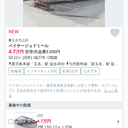
NEW
玉名市山田
ペイサージュドミール
4.7
万円
管理/共益費3,000円
50.12㎡ (2DK) /築27年 /2階建
鹿児島本線「玉名」駅 徒歩26分
九州新幹線「新玉名」駅 徒歩44分
駐輪場
インターネット対応
駐車2台可
公共下水
ペイサージュドミール：鹿児島本線玉名駅にも近くて便利。セブンイレ
ブン 玉名山田店まで徒歩5分と近場にコンビニがあるのもポ...
もっと見
る
募集中の部屋
205
4.7万円
2階 / 50.12㎡ / 2DK