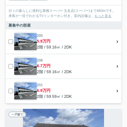
日々の暮らしに便利な業務スーパー 玉名店(スーパー)まで460mです。
来客が一目でわかるTVインターホン付き。室内設備は...
もっと見る
募集中の部屋
205
5.9万円
2階 / 59.16㎡ / 2DK
206
6.7万円
2階 / 59.16㎡ / 2DK
201
6.9万円
2階 / 59.59㎡ / 2DK
一戸建て