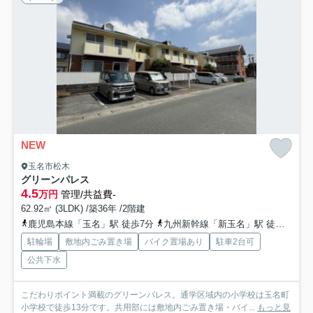
NEW
玉名市松木
グリーンパレス
4.5
万円
管理/共益費-
62.92㎡ (3LDK) /築36年 /2階建
鹿児島本線「玉名」駅 徒歩7分
九州新幹線「新玉名」駅 徒歩41分
駐輪場
敷地内ごみ置き場
バイク置場あり
駐車2台可
公共下水
こだわりポイント満載のグリーンパレス。通学区域内の小学校は玉名町
小学校で徒歩13分です。共用部には敷地内ごみ置き場・バイ...
もっと見