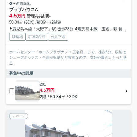
玉名市築地
プラザハウスA
4.5
万円
管理/共益費-
50.34㎡ (3DK) /築36年 /2階建
鹿児島本線「大野下」駅 徒歩38分
鹿児島本線「玉名」駅 徒歩37分
駐輪場
駐車2台可
公共下水
ホームセンター「ホームプラザナフコ 玉名店」まで、徒歩6分。収納は
シューズボックス・全居室収納など豊富なので、衣類や履き...
もっと見
る
募集中の部屋
201
4.5万円
2階 / 50.34㎡ / 3DK
アパート