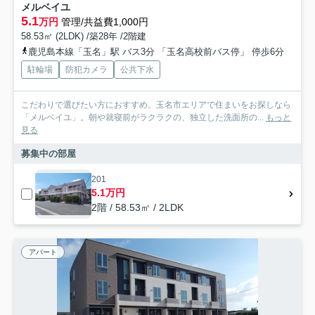
メルベイユ
5.1
万円
管理/共益費1,000円
58.53㎡ (2LDK) /築28年 /2階建
鹿児島本線「玉名」駅 バス3分 「玉名高校前バス停」 停歩6分
駐輪場
防犯カメラ
公共下水
こだわりで選びたい方におすすめ。玉名市エリアで住まいをお探しなら
「メルベイユ」。朝や就寝前がラクラクの、独立した洗面所の...
もっと
見る
募集中の部屋
201
5.1万円
2階 / 58.53㎡ / 2LDK
アパート