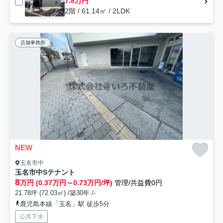
7.8万円
2階 / 61.14㎡ / 2LDK
店舗事務所
NEW
玉名市中
玉名市中Sテナント
8
万円 (0.37万円～0.73万円/坪)
管理/共益費0円
21.78坪 (72.03㎡) /築30年 /-
鹿児島本線「玉名」駅 徒歩5分
公共下水