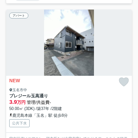
アパート
NEW
玉名市中
プレジール玉高通り
3.9
万円
管理/共益費-
50.00㎡ (3DK) /築37年 /2階建
鹿児島本線「玉名」駅 徒歩8分
公共下水