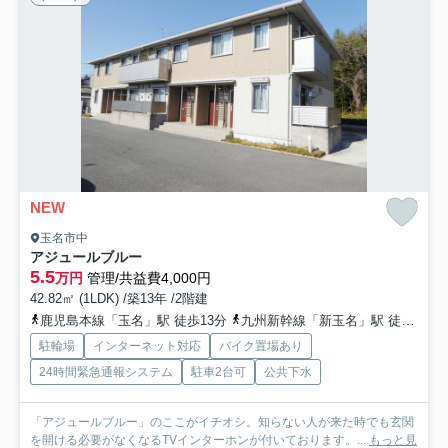
NEW
玉名市中
アジュールブルー
5.5
万円
管理/共益費4,000円
42.82㎡ (1LDK) /築13年 /2階建
鹿児島本線「玉名」駅 徒歩13分
九州新幹線「新玉名」駅 徒歩53分
駐輪場
インターネット対応
バイク置場あり
24時間緊急通報システム
駐車2台可
公共下水
「アジュールブルー」のここがイチオシ。知らない人が来た時でも玄関
を開ける必要がなくなるTVインターホンが付いております。...
もっと見