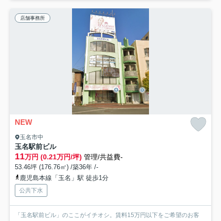
店舗事務所
NEW
玉名市中
玉名駅前ビル
11
万円 (0.21万円/坪)
管理/共益費-
53.46坪 (176.76㎡) /築36年 /-
鹿児島本線「玉名」駅 徒歩1分
公共下水
「玉名駅前ビル」のここがイチオシ。賃料15万円以下をご希望のお客