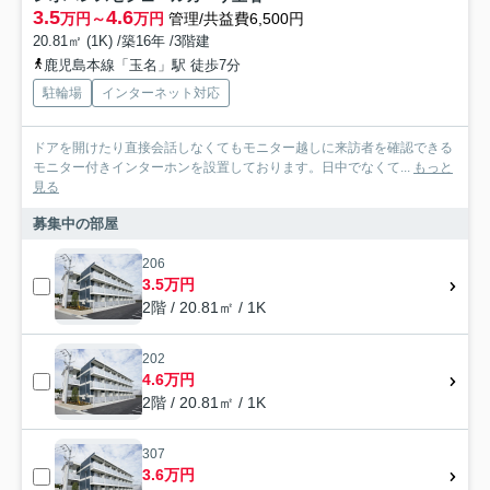
3.5
4.6
万円～
万円
管理/共益費6,500円
20.81㎡ (1K) /築16年 /3階建
鹿児島本線「玉名」駅 徒歩7分
駐輪場
インターネット対応
ドアを開けたり直接会話しなくてもモニター越しに来訪者を確認できる
モニター付きインターホンを設置しております。日中でなくて...
もっと
見る
募集中の部屋
206
3.5万円
2階 / 20.81㎡ / 1K
202
4.6万円
2階 / 20.81㎡ / 1K
307
3.6万円