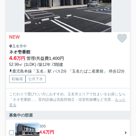
NEW
玉名市中
ネオ壱番館
4.6
万円
管理/共益費1,400円
52.99㎡ (1LDK) /築12年 /3階建
鹿児島本線「玉名」駅 バス2分 「玉名たばこ産業前」 停歩12分
駐輪場
公共下水
こだわりで選びたい方におすすめ。玉名市エリアで住まいをお探しなら
「ネオ壱番館」。室内設備は洗面所独立・浴室乾燥機など充実...
もっと
見る
募集中の部屋
305
4.6万円