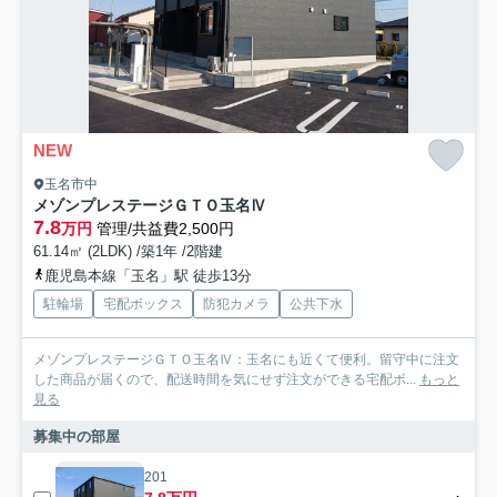
NEW
玉名市中
メゾンプレステージＧＴＯ玉名Ⅳ
7.8
万円
管理/共益費2,500円
61.14㎡ (2LDK) /築1年 /2階建
鹿児島本線「玉名」駅 徒歩13分
駐輪場
宅配ボックス
防犯カメラ
公共下水
メゾンプレステージＧＴＯ玉名Ⅳ：玉名にも近くて便利。留守中に注文
した商品が届くので、配送時間を気にせず注文ができる宅配ボ...
もっと
見る
募集中の部屋
201