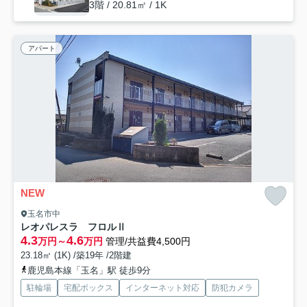
3階 / 20.81㎡ / 1K
アパート
NEW
玉名市中
レオパレスラ フロルⅡ
4.3
4.6
万円～
万円
管理/共益費4,500円
23.18㎡ (1K) /築19年 /2階建
鹿児島本線「玉名」駅 徒歩9分
駐輪場
宅配ボックス
インターネット対応
防犯カメラ