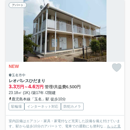
アパート
NEW
玉名市中
レオパレスひだまり
3.3
4.6
万円～
万円
管理/共益費6,500円
23.18㎡ (1K) /築17年 /2階建
鹿児島本線「玉名」駅 徒歩10分
駐輪場
インターネット対応
防犯カメラ
室内設備はエアコン・家具・家電付など充実した設備を備え付けていま
す。駅から徒歩10分のアパートで、電車での通勤にも便利な...
もっと見