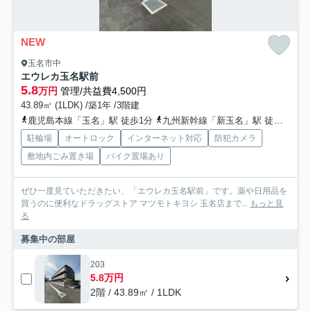
NEW
玉名市中
エウレカ玉名駅前
5.8
万円
管理/共益費4,500円
43.89㎡ (1LDK) /築1年 /3階建
鹿児島本線「玉名」駅 徒歩1分
九州新幹線「新玉名」駅 徒歩43分
駐輪場
オートロック
インターネット対応
防犯カメラ
敷地内ごみ置き場
バイク置場あり
ぜひ一度見ていただきたい、「エウレカ玉名駅前」です。薬や日用品を
買うのに便利なドラッグストア マツモトキヨシ 玉名店まで...
もっと見
る
募集中の部屋
203
5.8万円
2階 / 43.89㎡ / 1LDK