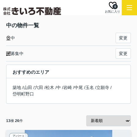
0
お気に入り
中の物件一覧
中
変更
募集中
変更
おすすめのエリア
築地
/
山田
/
六田
/
松木
/
中
/
岩崎
/
中尾
/
玉名
/
立願寺
/
岱明町野口
13
棟
26
件
アパート