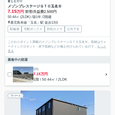
玉名市中
メゾンプレステージＧＴＯ玉名Ⅲ
7.15
万円
管理/共益費2,500円
50.44㎡ (2LDK) /築1年 /2階建
鹿児島本線「玉名」駅 徒歩13分
駐輪場
宅配ボックス
防犯カメラ
公共下水
こだわりポイント満載のメゾンプレステージＧＴＯ玉名Ⅲ。収納はウォ
ークインクロゼット・床下収納などが備え付けられているので...
もっと
見る
募集中の部屋
101
7.15万円
1階 / 50.44㎡ / 2LDK
アパート