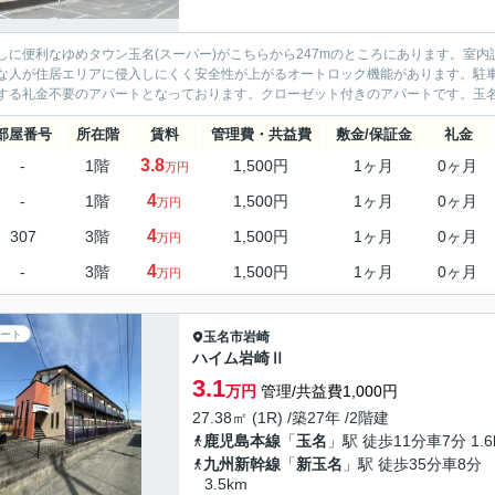
しに便利なゆめタウン玉名(スーパー)がこちらから247mのところにあります。室
な人が住居エリアに侵入しにくく安全性が上がるオートロック機能があります。駐
する礼金不要のアパートとなっております。クローゼット付きのアパートです。玉名市
部屋番号
所在階
賃料
管理費・共益費
敷金/保証金
礼金
3.8
-
1階
1,500円
1ヶ月
0ヶ月
万円
4
-
1階
1,500円
1ヶ月
0ヶ月
万円
4
307
3階
1,500円
1ヶ月
0ヶ月
万円
4
-
3階
1,500円
1ヶ月
0ヶ月
万円
ート
玉名市
岩崎
ハイム岩崎Ⅱ
3.1
万円
管理/共益費1,000円
27.38㎡ (1R) /築27年 /2階建
鹿児島本線
「
玉名
」駅 徒歩11分車7分 1.6
九州新幹線
「
新玉名
」駅 徒歩35分車8分
3.5km