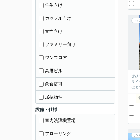
学生向け
カップル向け
アパ
女性向け
ファミリー向け
ワンフロア
高層ビル
ぜひ
ライ
飲食店可
はと
居抜物件
設備・仕様
室内洗濯機置場
フローリング
アパ