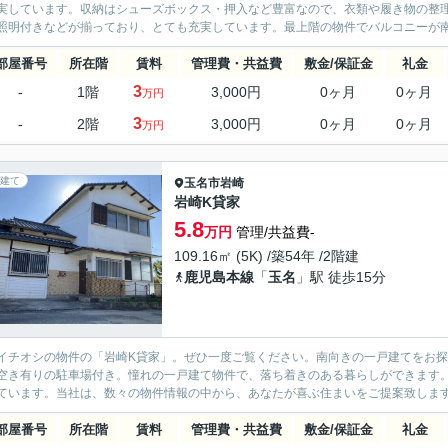
実しています。収納はシューズボックス・押入など豊富なので、衣類や履き物の整
照明付きなどが揃っており、とても充実しています。最上階の物件でバルコニーが南
部屋番号
所在階
賃料
管理費・共益費
敷金/保証金
礼金
3
-
1階
3,000円
0ヶ月
0ヶ月
万円
3
-
2階
3,000円
0ヶ月
0ヶ月
万円
建て
玉名市
岩崎
岩崎K貸家
5.8
万円
管理/共益費-
109.16㎡ (5K) /築54年 /2階建
鹿児島本線
「
玉名
」駅 徒歩15分
イチオシの物件の「岩崎K貸家」。ぜひ一度ご覧ください。南向きの一戸建てをお
空き有りの駐車場付き。憧れの一戸建て物件で、落ち着きのある暮らしができます
ています。当社は、数々の物件情報の中から、あなたが喜ぶ住まいをご提案致しま
部屋番号
所在階
賃料
管理費・共益費
敷金/保証金
礼金