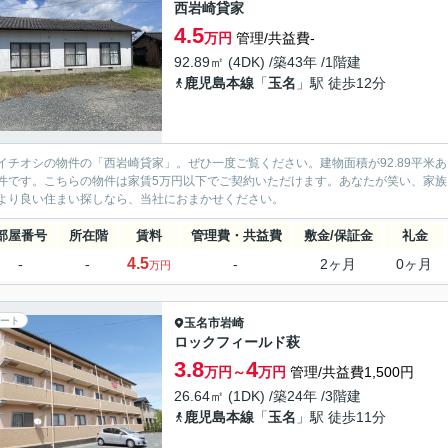
西岩崎貸家
4.5
万円
管理/共益費-
92.89㎡ (4DK) /築43年 /1階建
鹿児島本線
「
玉名
」駅 徒歩12分
イチオシの物件の「西岩崎貸家」。ぜひ一度ご覧ください。建物面積が92.89平米
件です。こちらの物件は家賃5万円以下でご契約いただけます。あなたが笑い、家
より良い住まい探しなら、当社におまかせください。
部屋番号
所在階
賃料
管理費・共益費
敷金/保証金
礼金
4.5
-
-
-
2ヶ月
0ヶ月
万円
ート
玉名市
岩崎
ロックフィールド萩
3.8
4
万円～
万円
管理/共益費1,500円
26.64㎡ (1DK) /築24年 /3階建
鹿児島本線
「
玉名
」駅 徒歩11分