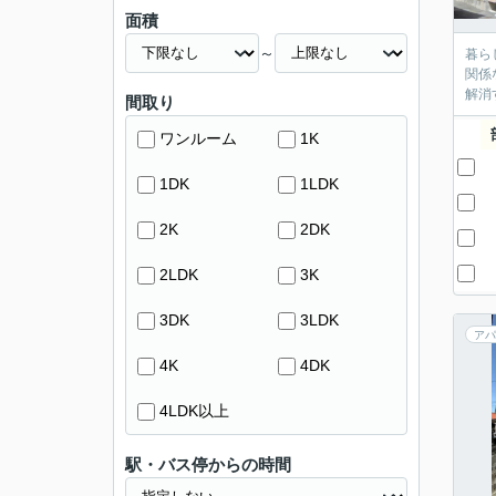
面積
～
暮ら
関係
解消
間取り
ワンルーム
1K
1DK
1LDK
2K
2DK
2LDK
3K
3DK
3LDK
アパ
4K
4DK
4LDK以上
駅・バス停からの時間