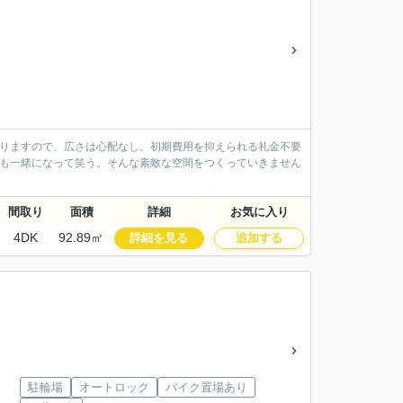
ありますので、広さは心配なし。初期費用を抑えられる礼金不要
族も一緒になって笑う。そんな素敵な空間をつくっていきません
間取り
面積
詳細
お気に入り
4DK
92.89㎡
詳細を見る
追加する
駐輪場
オートロック
バイク置場あり