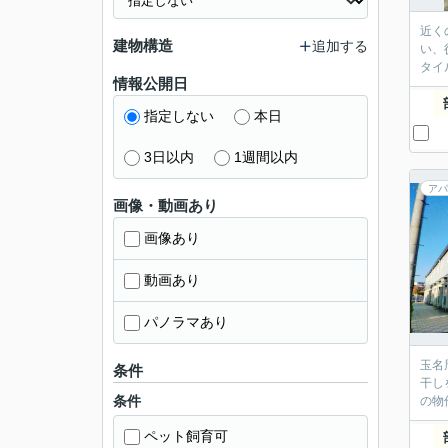
近く
建物構造
追加する
い、
タイ
情報公開日
指定しない
本日
3日以内
1週間以内
アパ
画像・動画あり
画像あり
動画あり
パノラマあり
玉名
条件
干し
条件
の物
ペット飼育可