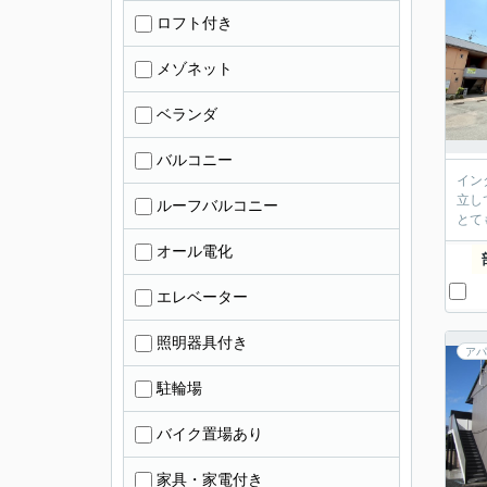
ロフト付き
メゾネット
ベランダ
バルコニー
イン
立し
ルーフバルコニー
とて
オール電化
エレベーター
照明器具付き
アパ
駐輪場
バイク置場あり
家具・家電付き