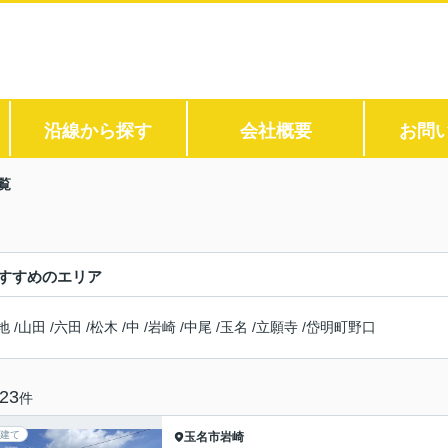
沿線から探す
会社概要
お問
覧
すすめのエリア
地
/
山田
/
六田
/
松木
/
中
/
岩崎
/
中尾
/
玉名
/
立願寺
/
岱明町野口
23
件
建て
玉名市
岩崎