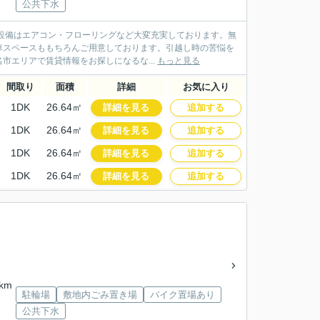
公共下水
内設備はエアコン・フローリングなど大変充実しております。無
車スペースももちろんご用意しております。引越し時の苦悩を
エリアで賃貸情報をお探しになるな...
もっと見る
間取り
面積
詳細
お気に入り
1DK
26.64㎡
詳細を見る
追加する
1DK
26.64㎡
詳細を見る
追加する
1DK
26.64㎡
詳細を見る
追加する
1DK
26.64㎡
詳細を見る
追加する
km
駐輪場
敷地内ごみ置き場
バイク置場あり
公共下水