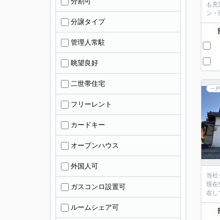
分割可
も充
ン・
分譲タイプ
管理人常駐
眺望良好
二世帯住宅
一戸
フリーレント
カードキー
オープンハウス
外国人可
当社
現在
ガスコンロ設置可
在し
ルームシェア可