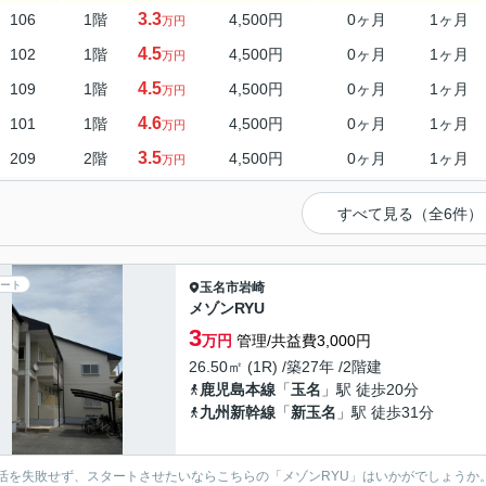
3.3
106
1階
4,500円
0ヶ月
1ヶ月
万円
4.5
102
1階
4,500円
0ヶ月
1ヶ月
万円
4.5
109
1階
4,500円
0ヶ月
1ヶ月
万円
4.6
101
1階
4,500円
0ヶ月
1ヶ月
万円
3.5
209
2階
4,500円
0ヶ月
1ヶ月
万円
すべて見る（全6件）
ート
玉名市
岩崎
メゾンRYU
3
万円
管理/共益費3,000円
26.50㎡ (1R) /築27年 /2階建
鹿児島本線
「
玉名
」駅 徒歩20分
九州新幹線
「
新玉名
」駅 徒歩31分
活を失敗せず、スタートさせたいならこちらの「メゾンRYU」はいかがでしょうか