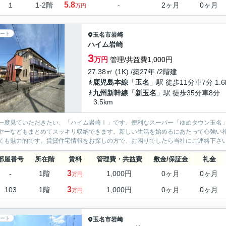
5.8
１
1-2階
-
2ヶ月
0ヶ月
万円
ート
玉名市
岩崎
ハイム岩崎
3
万円
管理/共益費1,000円
27.38㎡ (1K) /築27年 /2階建
鹿児島本線
「
玉名
」駅 徒歩11分車7分 1.6
九州新幹線
「
新玉名
」駅 徒歩35分車8分
3.5km
一度見ていただきたい、「ハイム岩崎Ⅰ」です。便利なスーパー「ゆめタウン玉名」
ヤーなどもまとめてスッキリ収納できます。新しい生活を始めるにあたって心強い
ても魅力的です。賃貸住宅情報をお探しの方で、お困りでしたら当社にご連絡下さい。
部屋番号
所在階
賃料
管理費・共益費
敷金/保証金
礼金
3
-
1階
1,000円
0ヶ月
0ヶ月
万円
3
103
1階
1,000円
0ヶ月
0ヶ月
万円
ート
玉名市
岩崎