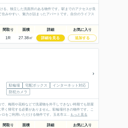
だける、独立した洗面所のある物件です。駅までのアクセスが良
て住みやすい、魅力が詰まったアパートです。自分のライフス
間取り
面積
詳細
お気に入り
1R
27.38㎡
詳細を見る
追加する
駐輪場
宅配ボックス
インターネット対応
防犯カメラ
ので、梅雨や花粉などで洗濯物を外干しできない時期でも部屋
に早く帰宅する必要がありません。駐輪場付きの物件です。こ
ロをご利用いただける物件です。玉名市エ...
もっと見る
間取り
面積
詳細
お気に入り