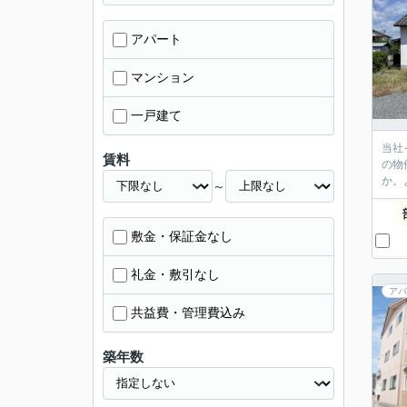
アパート
マンション
一戸建て
当社
賃料
の物
か。
～
敷金・保証金なし
礼金・敷引なし
アパ
共益費・管理費込み
築年数