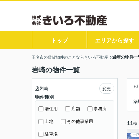
トップ
エリアから探す
岩崎の物件一
玉名市の賃貸物件のことならきいろ不動産
岩崎の物件一覧
お
岩崎
変更
物件種別
築
居住用
店舗
事務所
土地
その他事業用
11
棟
駐車場
一戸