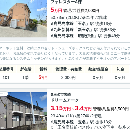
フォレスターA棟
5
万円
管理/共益費2,000円
50.78㎡ (2LDK) /築21年 /2階建
鹿児島本線
「
玉名
」駅 徒歩16分
九州新幹線
「
新玉名
」駅 徒歩33分
鹿児島本線
「
肥後伊倉
」駅 徒歩49分
ターネット無料！収納はクロゼット・シューズボックスなどが備え付けられている
ており、お風呂の湿気で曇りにくくなっています。大量の洗濯物もバルコニーで解
も楽になるシステムキッチンがあります。住みやすさが満載でイチオシのアパートは
部屋番号
所在階
賃料
管理費・共益費
敷金/保証金
礼金
5
101
1階
2,000円
0ヶ月
0ヶ月
万円
ート
玉名市
岩崎
ドリームアーク
3.15
3.4
万円～
万円
管理/共益費3,500円
23.40㎡ (1K) /築27年 /2階建
鹿児島本線
「
玉名
」駅 徒歩13分
「玉名高校前バス停」バス停下車 徒歩6