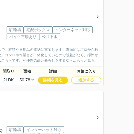
駐輪場
宅配ボックス
インターネット対応
バイク置場あり
公共下水
ので、衣類や日用品の収納に重宝します。洗面所は浴室から独
決。コンロや作業台が一体化しているので段差がなく、掃除が
こちらです。利便性の高い暮らしをするなら...
もっと見る
間取り
面積
詳細
お気に入り
2LDK
50.78㎡
詳細を見る
追加する
駐輪場
インターネット対応
分