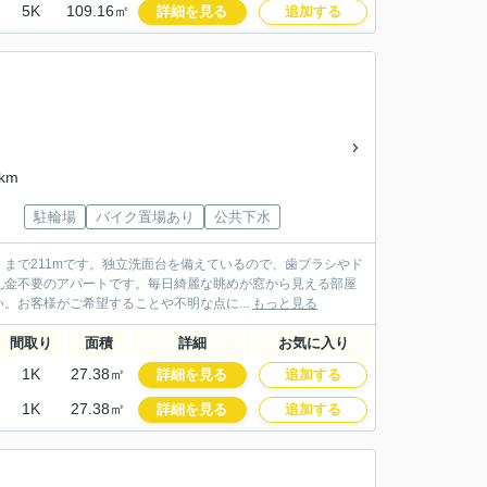
5K
109.16㎡
詳細を見る
追加する
km
駐輪場
バイク置場あり
公共下水
まで211mです。独立洗面台を備えているので、歯ブラシやド
礼金不要のアパートです。毎日綺麗な眺めが窓から見える部屋
お客様がご希望することや不明な点に...
もっと見る
間取り
面積
詳細
お気に入り
1K
27.38㎡
詳細を見る
追加する
1K
27.38㎡
詳細を見る
追加する