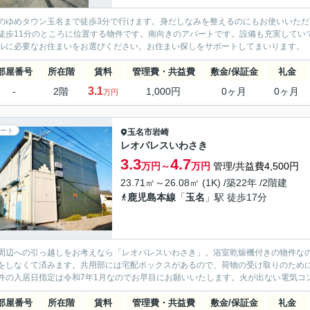
のゆめタウン玉名まで徒歩3分で行けます。身だしなみを整えるのにもお使いいた
徒歩11分のところに位置する物件です。南向きのアパートです。設備も充実してい
ルに必要なお住まいをお選びください。お住まい探しをサポートしてまいります。
部屋番号
所在階
賃料
管理費・共益費
敷金/保証金
礼金
3.1
-
2階
1,000円
0ヶ月
0ヶ月
万円
ート
玉名市
岩崎
レオパレスいわさき
3.3
4.7
万円～
万円
管理/共益費4,500円
23.71㎡～26.08㎡ (1K) /築22年 /2階建
鹿児島本線
「
玉名
」駅 徒歩17分
周辺への引っ越しをお考えなら「レオパレスいわさき」。浴室乾燥機付きの物件な
をしなくて済みます。共用部には宅配ボックスがあるので、荷物の受け取りのため
件の入居日指定は令和7年1月なのでお早目にお願いいたします。火が出ない電気コン
部屋番号
所在階
賃料
管理費・共益費
敷金/保証金
礼金