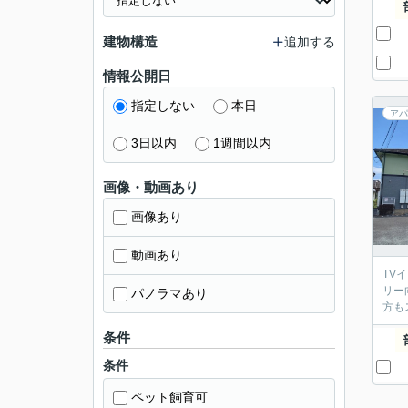
建物構造
追加する
情報公開日
指定しない
本日
アパ
3日以内
1週間以内
画像・動画あり
画像あり
動画あり
TV
リー
パノラマあり
方も
条件
条件
ペット飼育可