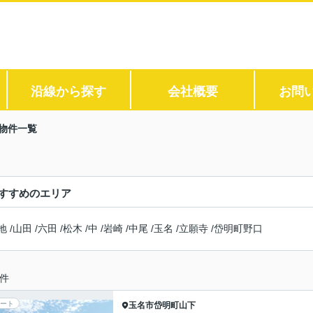
沿線から探す
会社概要
お問
物件一覧
すすめのエリア
地
/
山田
/
六田
/
松木
/
中
/
岩崎
/
中尾
/
玉名
/
立願寺
/
岱明町野口
件
ート
玉名市
岱明町山下