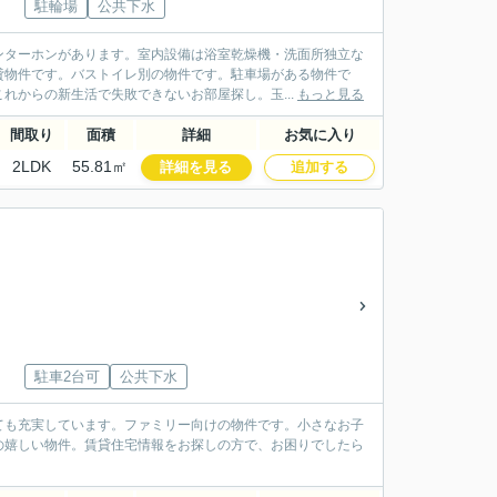
駐輪場
公共下水
ンターホンがあります。室内設備は浴室乾燥機・洗面所独立な
貸物件です。バストイレ別の物件です。駐車場がある物件で
れからの新生活で失敗できないお部屋探し。玉...
もっと見る
間取り
面積
詳細
お気に入り
2LDK
55.81㎡
詳細を見る
追加する
駐車2台可
公共下水
ても充実しています。ファミリー向けの物件です。小さなお子
の嬉しい物件。賃貸住宅情報をお探しの方で、お困りでしたら