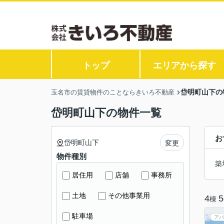
トップ
エリアから探す
岱明町山下の
玉名市の賃貸物件のことならきいろ不動産
岱明町山下の物件一覧
お
岱明町山下
変更
物件種別
築
居住用
店舗
事務所
土地
その他事業用
4
5
棟
駐車場
アパ