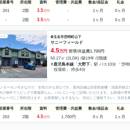
部屋番号
所在階
賃料
管理費・共益費
敷金/保証金
礼金
3.5
201
2階
-
1ヶ月
0ヶ月
万円
3.5
-
2階
-
1ヶ月
0ヶ月
万円
ート
玉名市
岱明町山下
サニーフィールド
4.5
万円
管理/共益費1,700円
50.27㎡ (2LDK) /築19年 /2階建
鹿児島本線
「
大野下
」駅 バス10分 「岱
役場前」 停歩4分
インターホン付きなので、女性の方も安心です。室内設備は浴室乾燥機・洗面所独立
向け物件でリビングで家族団らん。バルコニーをご活用いただけます。お部屋の専有面
スムーズにご契約頂けます。お部屋探しをするなら、当社にご連絡下さい。注目を集め
部屋番号
所在階
賃料
管理費・共益費
敷金/保証金
礼金
4.5
202
2階
1,700円
0ヶ月
1ヶ月
万円