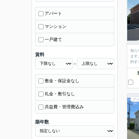
アパート
マンション
一戸建て
知ら
賃料
ます
約す
～
敷金・保証金なし
礼金・敷引なし
アパ
共益費・管理費込み
築年数