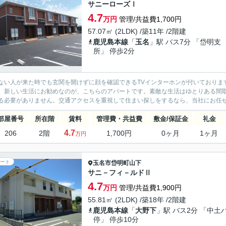
サニーローズⅠ
4.7
万円
管理/共益費1,700円
57.07㎡ (2LDK) /築11年 /2階建
鹿児島本線
「
玉名
」駅 バス7分 「岱明支
所」 停歩2分
ない人が来た時でも玄関を開けずに顔を確認できるTVインターホンが付いておりま
。新しい生活にお勧めなのが、こちらのアパートです。素敵な生活はゆとりある間取
る必要がありません。交通アクセスを重視して住まい探しをするなら、当社にお任せく
部屋番号
所在階
賃料
管理費・共益費
敷金/保証金
礼金
4.7
206
2階
1,700円
0ヶ月
1ヶ月
万円
ート
玉名市
岱明町山下
サニ－フィ－ルドⅡ
4.7
万円
管理/共益費1,900円
55.81㎡ (2LDK) /築18年 /2階建
鹿児島本線
「
大野下
」駅 バス2分 「中土
停」 停歩10分