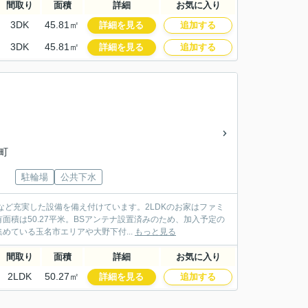
間取り
面積
詳細
お気に入り
3DK
45.81㎡
詳細を見る
追加する
3DK
45.81㎡
詳細を見る
追加する
明町
駐輪場
公共下水
など充実した設備を備え付けています。2LDKのお家はファミ
積は50.27平米。BSアンテナ設置済みのため、加入予定の
ている玉名市エリアや大野下付...
もっと見る
間取り
面積
詳細
お気に入り
2LDK
50.27㎡
詳細を見る
追加する