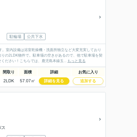
駐輪場
公共下水
す。室内設備は浴室乾燥機・洗面所独立など大変充実しており
りの2LDK物件で。駐車場の空きがあるので、他で駐車場を契
ださい！こちらでは、鹿児島本線玉...
もっと見る
間取り
面積
詳細
お気に入り
2LDK
57.07㎡
詳細を見る
追加する
バス