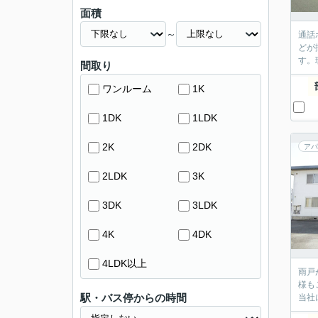
面積
～
通話
どが
す。
間取り
ワンルーム
1K
1DK
1LDK
2K
2DK
アパ
2LDK
3K
3DK
3LDK
4K
4DK
4LDK以上
雨戸
様も
駅・バス停からの時間
当社