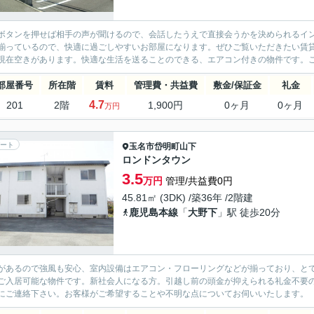
ボタンを押せば相手の声が聞けるので、会話したうえで直接会うかを決められるイ
揃っているので、快適に過ごしやすいお部屋になります。ぜひご覧いただきたい賃
現在空きがあります。快適な生活を送ることのできる、エアコン付きの物件です。こ
部屋番号
所在階
賃料
管理費・共益費
敷金/保証金
礼金
4.7
201
2階
1,900円
0ヶ月
0ヶ月
万円
ート
玉名市
岱明町山下
ロンドンタウン
3.5
万円
管理/共益費0円
45.81㎡ (3DK) /築36年 /2階建
鹿児島本線
「
大野下
」駅 徒歩20分
があるので強風も安心、室内設備はエアコン・フローリングなどが揃っており、と
ご入居可能な物件です。新社会人になる方。引越し前の頭金が抑えられる礼金不要
にご連絡下さい。お客様がご希望することや不明な点についてお伺いいたします。