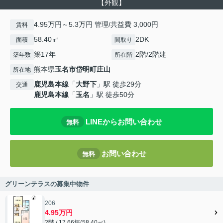
【外観】
4.95万円～5.3万円 管理/共益費 3,000円
賃料
58.40㎡
2DK
面積
間取り
築17年
2階/2階建
築年数
所在階
熊本県
玉名市
岱明町庄山
所在地
鹿児島本線
「
大野下
」駅 徒歩29分
交通
鹿児島本線
「
玉名
」駅 徒歩50分
LINEからお問い合わせ
無料
お問い合わせ
無料
グリーンテラスの募集中物件
206
4.95万円
2階 / 17.66坪(58.40㎡)