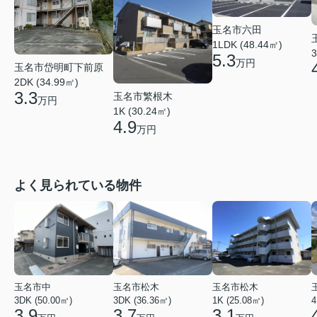
玉名市六田
1LDK (48.44㎡)
3
5.3
万円
玉名市岱明町下前原
2DK (34.99㎡)
3.3
玉名市繁根木
万円
1K (30.24㎡)
4.9
万円
よく見られている物件
玉名市中
玉名市松木
玉名市松木
3DK (50.00㎡)
3DK (36.36㎡)
1K (25.08㎡)
4
3.9
3.7
3.1