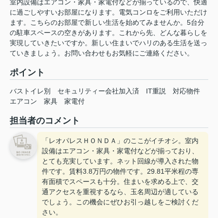
室内設備はエアコン・家具・家電付などが揃っているので、快適
に過ごしやすいお部屋になります。電気コンロをご利用いただけ
ます。こちらのお部屋で新しい生活を始めてみませんか。5台分
の駐車スペースの空きがあります。これから先、どんな暮らしを
実現していきたいですか。新しい住まいでハリのある生活を送っ
ていきましょう。お問い合わせもお気軽にご連絡ください。
ポイント
バストイレ別
セキュリティー会社加入済
IT重説
対応物件
エアコン
家具
家電付
担当者のコメント
「レオパレスＨＯＮＤＡ」のここがイチオシ。室内
設備はエアコン・家具・家電付などが揃っており、
とても充実しています。ネット回線が導入された物
件です。賃料3.8万円の物件です。29.81平米程の専
有面積でスペースも十分。住まいを求める上で、交
通アクセスを重視するなら、玉名周辺が適している
でしょう。この機会にぜひお引っ越しをご検討くだ
さい。