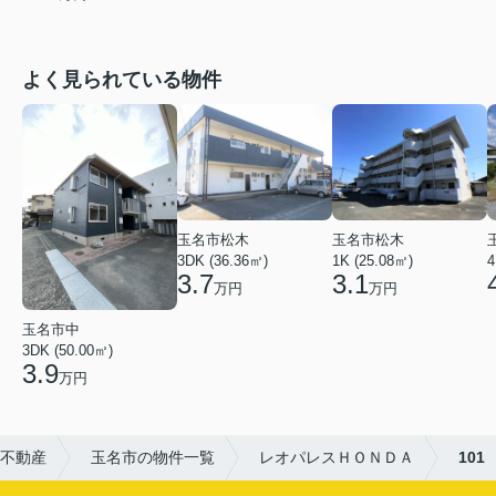
よく見られている物件
玉名市松木
玉名市松木
3DK (36.36㎡)
1K (25.08㎡)
4
3.7
3.1
万円
万円
玉名市中
3DK (50.00㎡)
3.9
万円
不動産
玉名市の物件一覧
レオパレスＨＯＮＤＡ
101