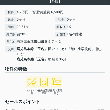
【外観】
4.2万円 管理/共益費 6,500円
賃料
0ヶ月
0ヶ月
敷金
礼金
29.81㎡
1K
面積
間取り
築28年
1階/3階建
築年数
所在階
熊本県
玉名市
山田
５５７－２
所在地
鹿児島本線
「
玉名
」駅 バス19分 「築山小学校前」 停歩
交通
10分
鹿児島本線
「
玉名
」駅 徒歩35分
物件の特徴
バストイレ
室内洗濯機
家具・家電
別
置場
付き
セールスポイント