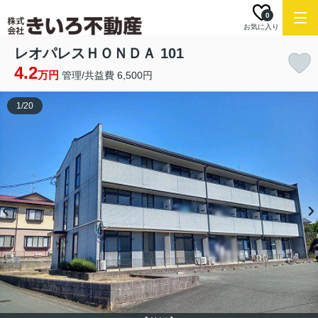
0
お気に入り
レオパレスＨＯＮＤＡ 101
4.2
万円
管理/共益費 6,500円
1
/
20