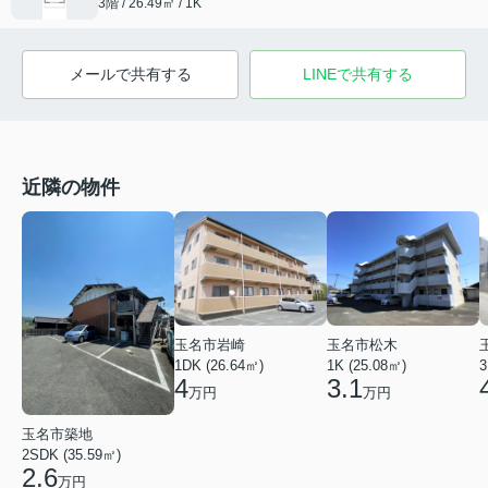
3階 / 26.49㎡ / 1K
メールで共有する
LINEで共有する
近隣の物件
玉名市岩崎
玉名市松木
1DK (26.64㎡)
1K (25.08㎡)
3
4
3.1
万円
万円
玉名市築地
2SDK (35.59㎡)
2.6
万円