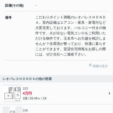
-
設備(その他)
こだわりポイント満載のレオパレスＨＯＮＤ
備考
Ａ。室内設備はエアコン・家具・家電付など
大変充実しております。バルコニー付きの物
件です。火が出ない電気コンロをご利用いた
だける物件です。玉名市へお引越を検討しま
せんか？住環境が整っており、快適に暮らす
ことができます。賃貸住宅情報をお探しの際
には、ぜひ当社へご連絡下さい。
情報の見方
レオパレスＨＯＮＤＡの他の部屋
103
4万円
1階 / 26.49㎡ / 1K
106