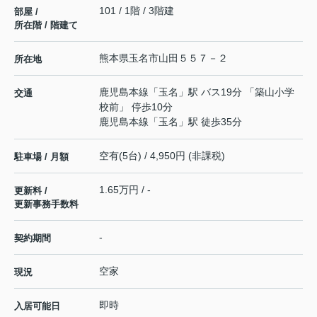
101 / 1階 / 3階建
部屋 /
所在階 / 階建て
熊本県
玉名市
山田
５５７－２
所在地
鹿児島本線
「
玉名
」駅 バス19分 「築山小学
交通
校前」 停歩10分
鹿児島本線
「
玉名
」駅 徒歩35分
空有(5台) / 4,950円 (非課税)
駐車場 / 月額
1.65万円 / -
更新料 /
更新事務手数料
-
契約期間
空家
現況
即時
入居可能日