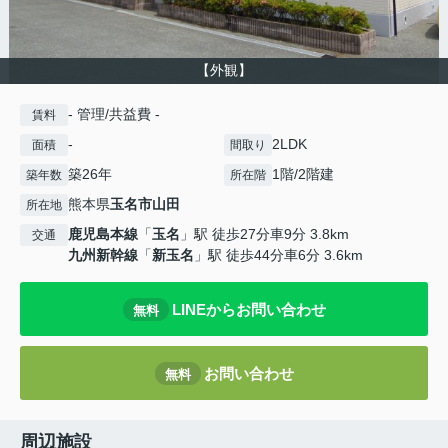
【外観】
- 管理/共益費 -
賃料
-
2LDK
面積
間取り
築26年
1階/2階建
築年数
所在階
熊本県
玉名市
山田
所在地
鹿児島本線
「
玉名
」駅 徒歩27分車9分 3.8km
交通
九州新幹線
「
新玉名
」駅 徒歩44分車6分 3.6km
LINEからお問い合わせ
無料
お問い合わせ
無料
周辺施設