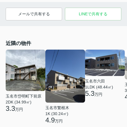
メールで共有する
LINEで共有する
近隣の物件
玉名市六田
1LDK (48.44㎡)
3
5.3
万円
玉名市岱明町下前原
2DK (34.99㎡)
3.3
玉名市繁根木
万円
1K (30.24㎡)
4.9
万円