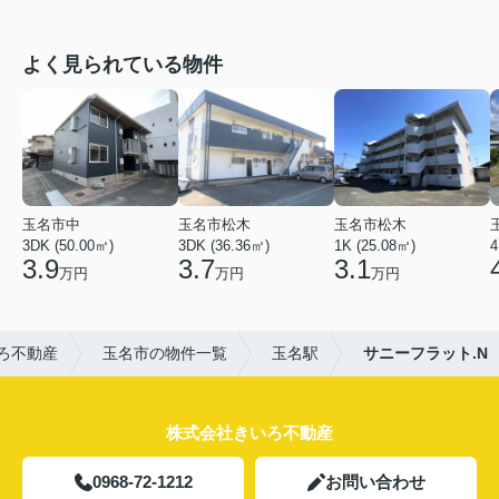
よく見られている物件
玉名市中
玉名市松木
玉名市松木
3DK (50.00㎡)
3DK (36.36㎡)
1K (25.08㎡)
4
3.9
3.7
3.1
万円
万円
万円
ろ不動産
玉名市の物件一覧
玉名駅
サニーフラット.N
株式会社きいろ不動産
0968-72-1212
お問い合わせ