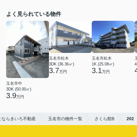
よく見られている物件
玉名市松木
玉名市松木
3DK (36.36㎡)
1K (25.08㎡)
4
3.7
3.1
万円
万円
玉名市中
3DK (50.00㎡)
3.9
万円
とならきいろ不動産
玉名市の物件一覧
さくら館B
202