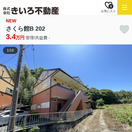
0
お気に入り
NEW
さくら館B 202
3.4
万円
管理/共益費 -
1
/
16