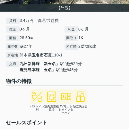
【外観】
3.4万円 管理/共益費 -
賃料
0ヶ月
0ヶ月
敷金
礼金
26.50㎡
1K
面積
間取り
築27年
2階/2階建
築年数
所在階
熊本県
玉名市
石貫
110-1
所在地
九州新幹線
「
新玉名
」駅 徒歩29分
交通
鹿児島本線
「
玉名
」駅 徒歩45分
物件の特徴
バストイレ
室内洗濯機
TVモニタ
独立洗面台
別
置場
付きインタ
ーホン
セールスポイント