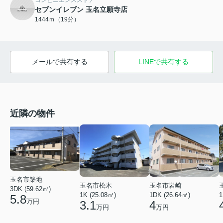
コンビニエンスストア
セブンイレブン 玉名立願寺店
1444ｍ（19分）
メールで共有する
LINEで共有する
近隣の物件
玉名市築地
玉名市松木
玉名市岩崎
3DK (59.62㎡)
1K (25.08㎡)
1DK (26.64㎡)
1
5.8
万円
3.1
4
万円
万円