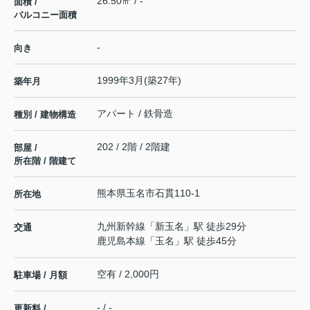
26.50㎡ / -
面積 /
バルコニー面積
-
向き
1999年3月(築27年)
築年月
アパート / 鉄骨造
種別 / 建物構造
202 / 2階 / 2階建
部屋 /
所在階 / 階建て
熊本県
玉名市
石貫
110-1
所在地
九州新幹線
「
新玉名
」駅 徒歩29分
交通
鹿児島本線
「
玉名
」駅 徒歩45分
空有 / 2,000円
駐車場 / 月額
- / -
更新料 /