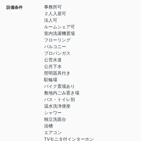
事務所可
設備条件
２人入居可
法人可
ルームシェア可
室内洗濯機置場
フローリング
バルコニー
プロパンガス
公営水道
公共下水
照明器具付き
駐輪場
バイク置場あり
敷地内ごみ置き場
バス・トイレ別
温水洗浄便座
シャワー
独立洗面台
浴槽
エアコン
TVモニタ付インターホン