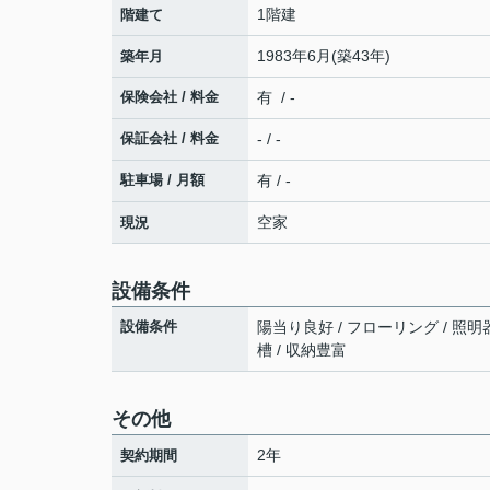
1階建
階建て
1983年6月(築43年)
築年月
保険会社 / 料金
有 / -
保証会社 / 料金
- / -
駐車場 / 月額
有 / -
空家
現況
設備条件
設備条件
陽当り良好 / フローリング / 照明
槽 / 収納豊富
その他
2年
契約期間