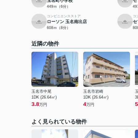
玉名町小学校
セ
449ｍ（6分）
4
コンビニエンスストア
コ
ローソン 玉名南出店
セ
608ｍ（8分）
8
近隣の物件
玉名市中尾
玉名市岩崎
1DK (26.64㎡)
1DK (26.64㎡)
3
3.8
4
5
万円
万円
よく見られている物件