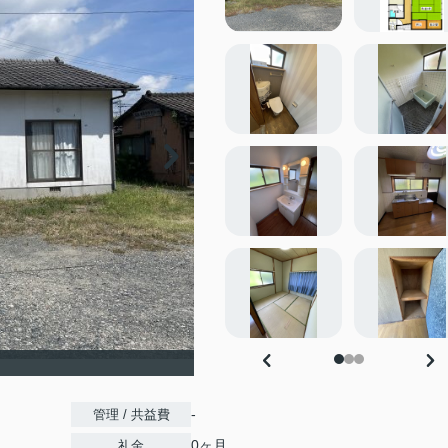
-
管理 / 共益費
0ヶ月
礼金