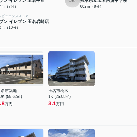
ブン-イレブン 玉名中店
熊本県立玉名附属中学校
97ｍ（7分）
602ｍ（8分）
ンビニエンスストア
ブン-イレブン 玉名岩崎店
00ｍ（10分）
玉名市築地
玉名市松木
DK (59.62㎡)
1K (25.08㎡)
.8
3.1
万円
万円